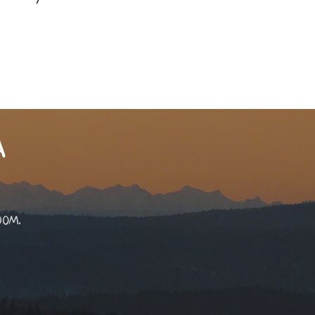
А
ром.