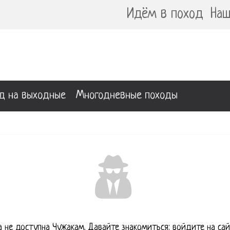
Идём в поход
Наш
д на выходные
Многодневные походы
 не доступна Чужакам. Давайте знакомиться: войдите на сай